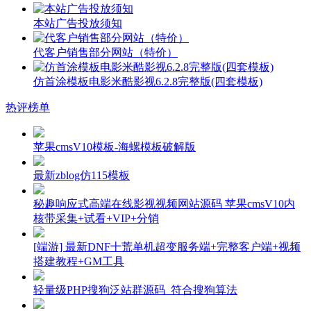
本站广告投放须知
代客户销售部分网站（特价）
仿首涂模板电影米酷影视6.2.8完整版(四套模板)
热评榜单
苹果cmsV10模板-海螺模板破解版
最新zblog仿115模板
秘趣响应式高端在线影视视频网站源码 苹果cmsV10内
核带采集+试看+VIP+分销
[端游] 最新DNF十荒单机超变服务端+完整客户端+视频
搭建教程+GM工具
轻量级PHP搜狗泛站群源码_符合搜狗算法