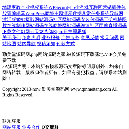
地暖
家政
企业授权系统
WPSecurity
h5小游戏
互联网营销
插件包
股票
编辑器
WordPress商城主题
演示数据
悬赏任务系统
导航网
激活版
婚纱摄影网站源码
社区网站源码
安装包源码
工矿机械
图
片在线制作网站源码
在线商城网站源码
灌篮
社区团购直播源码
下载文件
幻网云
天龙八部
Ripro日主题
思狐
关于我们
免责声明
业务报价
广告服务
意见反馈
常见问题
网
站地图
站内导航
投稿须知
付款方式
勤美堂源码网,php网站源码之家,站长源码下载基地,VIP会员免
费下载
3A源码声明：本站所有模板源码文章除标明原创外，均来自
网络转载，版权归作者所有，如果有侵犯权益，请联系本站删
除！
Copyright 2013-now 勤美堂源码网 www.qinmeitang.com All
Rights Reserved.
联系客服
网站客服
业务合作
Q交流群