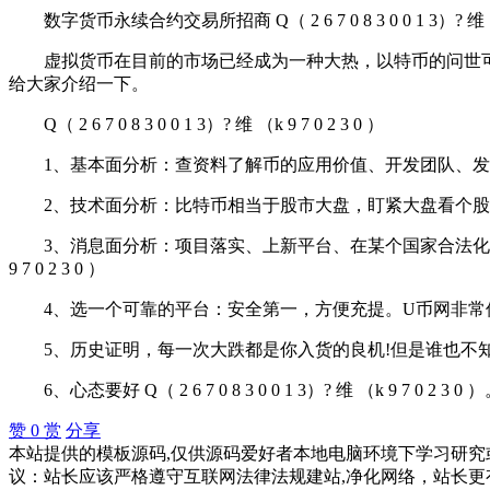
数字货币永续合约交易所招商 Q（ 2 6 7 0 8 3 0 0 1 3）? 维 （k 9
虚拟货币在目前的市场已经成为一种大热，以特币的问世可以
给大家介绍一下。
Q（ 2 6 7 0 8 3 0 0 1 3）? 维 （k 9 7 0 2 3 0 ）
1、基本面分析：查资料了解币的应用价值、开发团队、发
2、技术面分析：比特币相当于股市大盘，盯紧大盘看个股。
3、消息面分析：项目落实、上新平台、在某个国家合法化等等都是利好
9 7 0 2 3 0 ）
4、选一个可靠的平台：安全第一，方便充提。U币网非常
5、历史证明，每一次大跌都是你入货的良机!但是谁也不知
6、心态要好 Q（ 2 6 7 0 8 3 0 0 1 3）? 维 （k 9
赞
0
赏
分享
本站提供的模板源码,仅供源码爱好者本地电脑环境下学习研究或
议：站长应该严格遵守互联网法律法规建站,净化网络，站长更