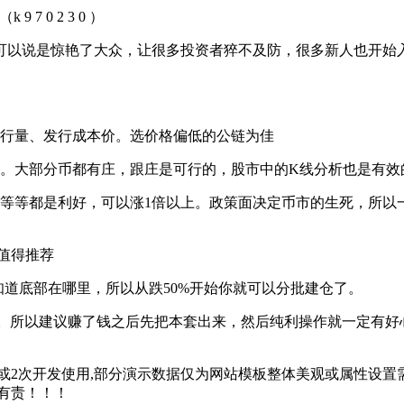
 7 0 2 3 0 ）
说是惊艳了大众，让很多投资者猝不及防，很多新人也开始入
行量、发行成本价。选价格偏低的公链为佳
大部分币都有庄，跟庄是可行的，股市中的K线分析也是有效的，
，可以涨1倍以上。政策面决定币市的生死，所以一旦有监管利空是先抛空
值得推荐
道底部在哪里，所以从跌50%开始你就可以分批建仓了。
 7 0 2 3 0 ）。所以建议赚了钱之后先把本套出来，然后纯利操作就一定有
2次开发使用,部分演示数据仅为网站模板整体美观或属性设置需
有责！！！