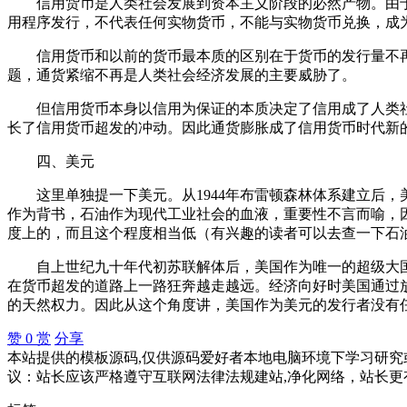
信用货币是人类社会发展到资本主义阶段的必然产物。由于
用程序发行，不代表任何实物货币，不能与实物货币兑换，成
信用货币和以前的货币最本质的区别在于货币的发行量不再
题，通货紧缩不再是人类社会经济发展的主要威胁了。
但信用货币本身以信用为保证的本质决定了信用成了人类社
长了信用货币超发的冲动。因此通货膨胀成了信用货币时代新
四、美元
这里单独提一下美元。从1944年布雷顿森林体系建立后，
作为背书，石油作为现代工业社会的血液，重要性不言而喻，
度上的，而且这个程度相当低（有兴趣的读者可以去查一下石
自上世纪九十年代初苏联解体后，美国作为唯一的超级大国在
在货币超发的道路上一路狂奔越走越远。经济向好时美国通过
的天然权力。因此从这个角度讲，美国作为美元的发行者没有
赞
0
赏
分享
本站提供的模板源码,仅供源码爱好者本地电脑环境下学习研究或
议：站长应该严格遵守互联网法律法规建站,净化网络，站长更