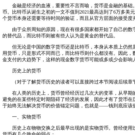
金融是经济的血液，重要性不言而喻，货币是金融的基础。
币。比特币从诞生之初的一文不值到2021最高达到了6万多美
个货币本身还需要等待时间的验证，而且从官方层面的接受度
由于众所周知的原因，现在有很多国家都开始了自己的数字
的替代品，而比特币则被有些人认为是黄金的替代品。
但无论是中国的数字货币还是比特币，本身从本质上仍然属
用货币，只是形式不同而已，而比特币则什么都没有。因此，
金支付的大趋势下，这样的现金数字货币可能或多或少会影响
历史上的货币
（对于了解货币历史的读者可以直接跨过本节阅读后续章
在人类的历史上，货币曾经经历过几次大的变革，从早期的
避免的在某些特定时期阻碍了经济的发展，因此才有了货币在
于始终无法解决货币的价值锚定问题，也就是——钱到底应该
一、实物货币
历史上在物物交换之后最早出现的是实物货币。曾经使用过
货币有几个致命的弱点：