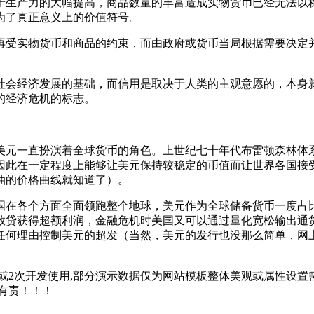
生产力的大幅提高，商品数量的丰富造成实物货币已经无法以稳
为了真正意义上的价值符号。
受实物货币和商品的约束，而由政府或货币当局根据需要决定并
会经济发展的基础，而信用是取决于人类的主观意愿的，本身就
的经济危机的标志。
美元一直扮演着全球货币的角色。上世纪七十年代布雷顿森林体
因此在一定程度上能够让美元保持较稳定的币值而让世界各国接
油的价格曲线就知道了）。
各个方面全面领跑整个地球，美元作为全球储备货币一度占比
放贷获得超额利润，金融危机时美国又可以通过量化宽松输出通
任何理由控制美元的超发（当然，美元的发行也没那么简单，网
2次开发使用,部分演示数据仅为网站模板整体美观或属性设置需
有责！！！