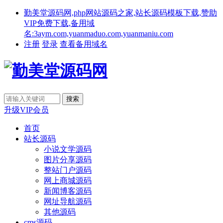
勤美堂源码网,php网站源码之家,站长源码模板下载,赞助
VIP免费下载,备用域
名:3aym.com,yuanmaduo.com,yuanmaniu.com
注册
登录
查看备用域名
升级VIP会员
首页
站长源码
小说文学源码
图片分享源码
整站门户源码
网上商城源码
新闻博客源码
网址导航源码
其他源码
cms源码