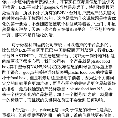
像google这样的全球搜索巨头，才有实在在海量信息中提供内
容搜索，B2B平台比起google来当然是差远了，特别数据搜索
处理方面，所以不外乎所有的B2B平台对用户搜索产品关键词
的时候都是基于标题排名的，这也是我为什么说标题是搜索优
化的第一要素，不要随随便便取个标题就等着客户上门，那显
然是痴人说梦，天底下这么多人在做B2B平台，谁不想排在第
一页，那可不是件轻松的活。
对于做塑料制品的公司来说，可以选择的平台蛮多的，
比如综合B2B平台 阿里巴巴 中国供应商 环球资源，行业B2B
平台PLASTINFO 。在注册这些平台，我都无一例外地对标题
的编写花了很多心思，我们公司有一个产品就是plastic food
box,其中型号有N4,N5,N6,我在发布信息的时候就在标题上斟
酌了很久。google的关键词分析表明plastic food box 的搜索量
小于food box，但是我最后还是选用了前者，因为这个关键词
定义的目标用户更加准确，而且范围小的关键词更容易获得好
的排名，最后我确定的产品标题是：plastic food box N5 。本
来一个很大众化的产品标题，加了一个型号N5之后，就是唯
一的标题了，而且我的关键词在前面不会受到任何影响。
不管是google、yahoo还是bing对于信息的唯一性是高度
重视的，谁能提供匹配的唯一的信息，谁的信息就更有价值，