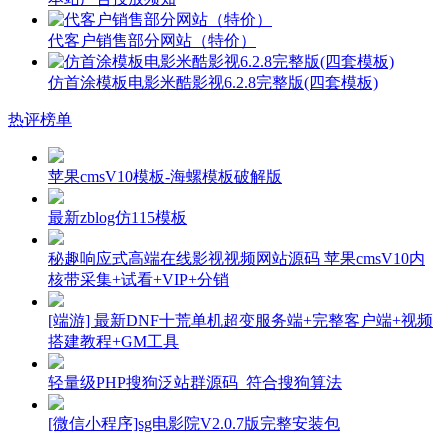
代客户销售部分网站（特价）
仿首涂模板电影米酷影视6.2.8完整版(四套模板)
热评榜单
苹果cmsV10模板-海螺模板破解版
最新zblog仿115模板
秘趣响应式高端在线影视视频网站源码 苹果cmsV10内
核带采集+试看+VIP+分销
[端游] 最新DNF十荒单机超变服务端+完整客户端+视频
搭建教程+GM工具
轻量级PHP搜狗泛站群源码_符合搜狗算法
[微信小程序]sg电影院V2.0.7版完整安装包