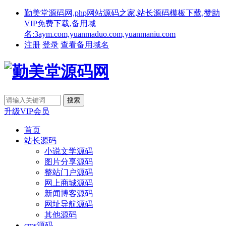
勤美堂源码网,php网站源码之家,站长源码模板下载,赞助
VIP免费下载,备用域
名:3aym.com,yuanmaduo.com,yuanmaniu.com
注册
登录
查看备用域名
升级VIP会员
首页
站长源码
小说文学源码
图片分享源码
整站门户源码
网上商城源码
新闻博客源码
网址导航源码
其他源码
cms源码