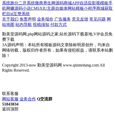
系统
跑分二开系统
微商
养生网源码
商城APP
自适应影视模板
手
机网赚源码
小说CMS
XIU主题
自媒体网站模板
小程序商城
获取
栏目id
互赞系统
关于我们
免责声明
业务报价
广告服务
意见反馈
常见问题
网
站地图
站内导航
投稿须知
付款方式
勤美堂源码网,php网站源码之家,站长源码下载基地,VIP会员免
费下载
3A源码声明：本站所有模板源码文章除标明原创外，均来自
网络转载，版权归作者所有，如果有侵犯权益，请联系本站删
除！
Copyright 2013-now 勤美堂源码网 www.qinmeitang.com All
Rights Reserved.
联系客服
网站客服
业务合作
Q交流群
51843834
返回顶部